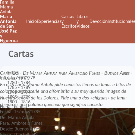
Familia
Mama
Antula
María
Cartas
Libros
Antonia
Inicio
Experiencias
y
y
Devoción
Institucionale
de San
Escritos
Videos
José Paz
y
Figueroa
Cartas
Carta 25 - De Mama Antula para Ambrosio Funes - Buenos Aires -
Filtros
Introducción
1778
15/may/1785
1780 - 1784
En esta carta Mama Antula pide canastos llenos de lanas e hilos de
1785 - 1789
colores para hacerle una alfombrita a su muy querida imagen de
1790 - 1794
1795 - 1799
Nuestra Señora de los Dolores. Pide una o dos «chiguas» de lana:
1800 - 1816
chigua es una palabra quechua que significa canasto.
Ficha Técnica
Fecha: 15/may/1785
De: Mama Antula
Para: Ambrosio Funes
Desde: Buenos Aires
Idioma: Castellano