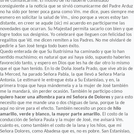
sirve comunicarme. El motivo de no haberle contestado
consiguiente a la noticia que se sirvió comunicarme del Padre Arduz
no ha sido por tener poca gana como Vm. me dice, pues siempre me
esmero en solicitar la salud de Vm., sino porque a veces estoy tan
distante, en creer se aqude (sic) mi acuerdo en participarme las
novedades que ocurran. Su Majestad permita sacarlo con bien y que
logre todos sus designios. Yo celebraré que lleguen con felicidad los
regalitos que Vd. me dicen remiten a los Padres. No me olvidaré de
pedirle a San José tenga todo buen éxito.
Quedo enterada de que Su Ilustrísima ha caminado y que lo han
sentido muchísimo; es natural que así haya sido, supuesto haberles
favorecido tanto, y espero en Dios que les ha de dar otro lo mismo
que el que han tenido. En lo de Doña Josefa Prado, que vive atrás de
la Merced, ha parado Señora Pabla, la que llevó a Señora María
Antonia. Le estimaré le entregue ésta a Su Estanislao, y en, la
primera tropa que haya mándemela y a la mujer de José también
me la mandará, sin perder ocasión. También le participo cómo
quiero hacer una alfombra para mi Señora de Dolores
y para esto
necesito que me mande una o dos chiguas de lana, porque la de
aquí no sirve para el efecto. También necesito un poco de
hilo
amarillo, verde y blanco, la mayor parte amarillo.
El costo de la
conducción de Señora Paula y la mujer de José, me avisará Vm.
cuánto es, como también el costo de la lana y los hilos, que mi
Señora Dolores, como Abadesa que es, no es pobre. San Estanislao,