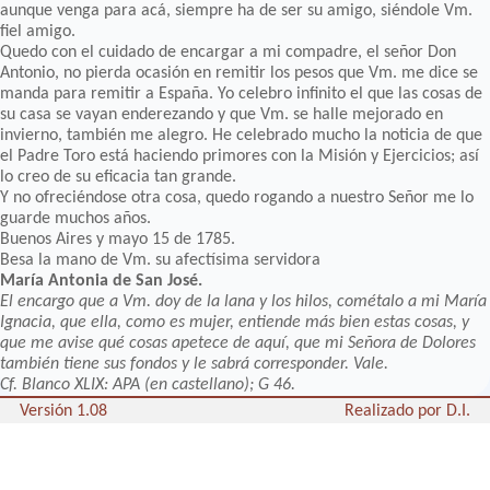
aunque venga para acá, siempre ha de ser su amigo, siéndole Vm.
fiel amigo.
Quedo con el cuidado de encargar a mi compadre, el señor Don
Antonio, no pierda ocasión en remitir los pesos que Vm. me dice se
manda para remitir a España. Yo celebro infinito el que las cosas de
su casa se vayan enderezando y que Vm. se halle mejorado en
invierno, también me alegro. He celebrado mucho la noticia de que
el Padre Toro está haciendo primores con la Misión y Ejercicios; así
lo creo de su eficacia tan grande.
Y no ofreciéndose otra cosa, quedo rogando a nuestro Señor me lo
guarde muchos años.
Buenos Aires y mayo 15 de 1785.
Besa la mano de Vm. su afectísima servidora
María Antonia de San José.
El encargo que a Vm. doy de la lana y los hilos, cométalo a mi María
Ignacia, que ella, como es mujer, entiende más bien estas cosas, y
que me avise qué cosas apetece de aquí, que mi Señora de Dolores
también tiene sus fondos y le sabrá corresponder. Vale.
Cf. Blanco XLIX: APA (en castellano); G 46.
Versión 1.08
Realizado por D.I.