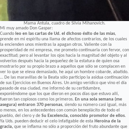
Mama Antula, cuadro de Silvia Mihanovich.
Mi muy amado Don Gaspar:
Cuando
leo en las cartas de Ud. el dichoso éxito de las mías
,
prende en mi espíritu una llama de afectos contrarios, de los cuales
la encienden unos mientras la apagan otros. Valiente con la
prosperidad de mi empresa, me prometo continuarla con fervor, con
exactitud; pero al levantar los ojos hacia la magnitud del objeto y al
volverlos después hacia la pequeñez de la estatura de quien osa
mostrarlo por su propio brazo a aquellos que sólo se complacen en
ver lo que se eleva demasiado, he aquí un hombre cobarde, abatido.
… De las maravillas de la Beata sólo participo la asidua continuación
de sus Ejercicios en Buenos Aires. Un amigo verídico que vino el día
pasado de esa ciudad, me informó de su certidumbre,
exponiéndome que los que dieron en pocos días que estuvo allí,
fueron tan copiosos como los primeros.
En una sola semana (me
asegura) entraron 370 personas
, siendo su número casi igual, más
o menos, en los antecedentes con común beneplácito de todo el
pueblo, del clero y de
Su Excelencia, conocido promotor de ellos
.
Ya Uds. pueden deducir el celo infatigable de esta
Heroína de la
gracia,
que se inflama no sólo a proporción del fruto abundante que