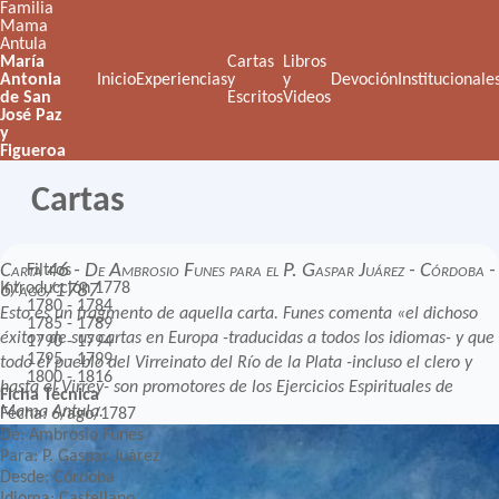
Familia
Mama
Antula
María
Cartas
Libros
Antonia
Inicio
Experiencias
y
y
Devoción
Institucionale
de San
Escritos
Videos
José Paz
y
Figueroa
Cartas
Carta 46 - De Ambrosio Funes para el P. Gaspar Juárez - Córdoba -
Filtros
Introducción
1778
6/ago/1787
1780 - 1784
Esto es un fragmento de aquella carta. Funes comenta «el dichoso
1785 - 1789
éxito» de sus cartas en Europa -traducidas a todos los idiomas- y que
1790 - 1794
1795 - 1799
todo el pueblo del Virreinato del Río de la Plata -incluso el clero y
1800 - 1816
hasta el Virrey- son promotores de los Ejercicios Espirituales de
Ficha Técnica
Mama Antula.
Fecha: 6/ago/1787
De: Ambrosio Funes
Para: P. Gaspar Juárez
Desde: Córdoba
Idioma: Castellano