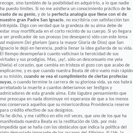
recoge, sino también de la posibilidad en adquirirlo, a lo que nadie
ha puesto límites. Si no me asistiera un conocimiento práctico de
lo
vasto de su genio,
y de la
perfecta analogía que tiene con el de
nuestro gran Padre San Ignacio
, no escribiría con satisfacción tan
intrépida. Digo con verdad que la grandeza de su alma debe de
estar muy mortificada en el corto recinto de su cuerpo. Si yo llegara
a ser predicador de sus proezas (no desespero) sólo con este lema
ad majorem Dei gloriam
(para la mayor Gloria de Dios) que San
Ignacio le dejó en herencia, podría llenar la idea gallarda de su vida.
El tiempo desempeñará cuanto vaticinan la heroicidad de sus
virtudes y sus prodigios. Mas, ¡ay!, sólo un desconsuelo me yela
(hiela) el corazón, que cambia en tristeza el gozo con que acabo de
explicarme, y es que cuando nuestra Beata dé otro vuelo más rápido
a su misión,
cuando se vea el cumplimiento de ciertas profecías
suyas,
o cuando termine la carrera de su gloriosa vida, ya nos habrá
arrebatado la muerte a cuantos deberíamos ser testigos y
admiradores de esta grande alma. Este lúgubre pensamiento que
me preocupa en nada disminuye mi esperanza de que a los menos
nos conservará aquellos que su misericordiosa Providencia reserve
para crédito efectivo de sus designios.
Ya he dicho, y me ratifico en ello mil veces, que uno de los que ha
manifestado nuestra Beata es la restitución de Uds. por más
impedida que se halla con los obstáculos que indica la política del
siglo demasiado ignorante de los arcanos del Altísimo. Si Uds. la