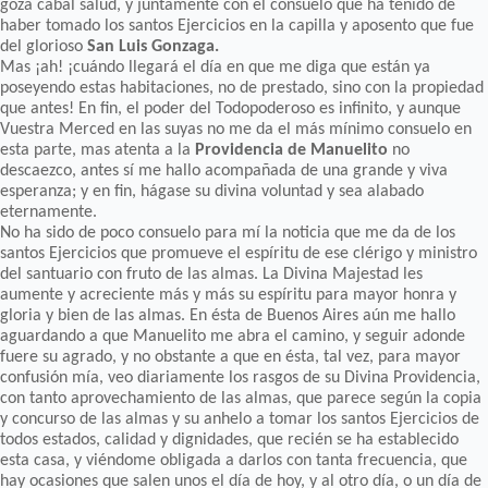
goza cabal salud, y juntamente con el consuelo que ha tenido de
haber tomado los santos Ejercicios en la capilla y aposento que fue
del glorioso
San Luis Gonzaga.
Mas ¡ah! ¡cuándo llegará el día en que me diga que están ya
poseyendo estas habitaciones, no de prestado, sino con la propiedad
que antes! En fin, el poder del Todopoderoso es infinito, y aunque
Vuestra Merced en las suyas no me da el más mínimo consuelo en
esta parte, mas atenta a la
Providencia de Manuelito
no
descaezco, antes sí me hallo acompañada de una grande y viva
esperanza; y en fin, hágase su divina voluntad y sea alabado
eternamente.
No ha sido de poco consuelo para mí la noticia que me da de los
santos Ejercicios que promueve el espíritu de ese clérigo y ministro
del santuario con fruto de las almas. La Divina Majestad les
aumente y acreciente más y más su espíritu para mayor honra y
gloria y bien de las almas. En ésta de Buenos Aires aún me hallo
aguardando a que Manuelito me abra el camino, y seguir adonde
fuere su agrado, y no obstante a que en ésta, tal vez, para mayor
confusión mía, veo diariamente los rasgos de su Divina Providencia,
con tanto aprovechamiento de las almas, que parece según la copia
y concurso de las almas y su anhelo a tomar los santos Ejercicios de
todos estados, calidad y dignidades, que recién se ha establecido
esta casa, y viéndome obligada a darlos con tanta frecuencia, que
hay ocasiones que salen unos el día de hoy, y al otro día, o un día de