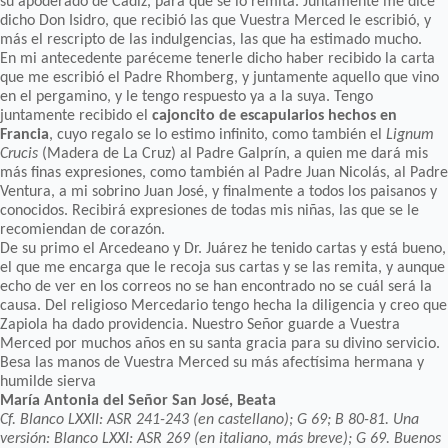
su apoderado de Cádiz, para que se lo remita. Juntamente me dice
dicho Don Isidro, que recibió las que Vuestra Merced le escribió, y
más el rescripto de las indulgencias, las que ha estimado mucho.
En mi antecedente paréceme tenerle dicho haber recibido la carta
que me escribió el Padre Rhomberg, y juntamente aquello que vino
en el pergamino, y le tengo respuesto ya a la suya. Tengo
juntamente recibido el
cajoncito de escapularios hechos en
Francia
, cuyo regalo se lo estimo infinito, como también el
Lignum
Crucis
(Madera de La Cruz) al Padre Galprín, a quien me dará mis
más finas expresiones, como también al Padre Juan Nicolás, al Padre
Ventura, a mi sobrino Juan José, y finalmente a todos los paisanos y
conocidos. Recibirá expresiones de todas mis niñas, las que se le
recomiendan de corazón.
De su primo el Arcedeano y Dr. Juárez he tenido cartas y está bueno,
el que me encarga que le recoja sus cartas y se las remita, y aunque
echo de ver en los correos no se han encontrado no se cuál será la
causa. Del religioso Mercedario tengo hecha la diligencia y creo que
Zapiola ha dado providencia. Nuestro Señor guarde a Vuestra
Merced por muchos años en su santa gracia para su divino servicio.
Besa las manos de Vuestra Merced su más afectísima hermana y
humilde sierva
María Antonia del Señor San José, Beata
Cf. Blanco LXXII: ASR 241-243 (en castellano); G 69; B 80-81. Una
versión: Blanco LXXI: ASR 269 (en italiano, más breve); G 69. Buenos