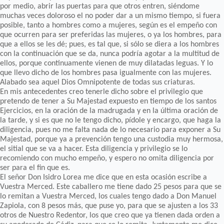
por medio, abrir las puertas para que otros entren, siéndome
muchas veces doloroso el no poder dar a un mismo tiempo, si fuera
posible, tanto a hombres como a mujeres, según es el empeño con
que ocurren para ser preferidas las mujeres, o ya los hombres, para
que a ellos se les dé; pues, es tal que, si sólo se diera a los hombres
con la continuación que se da, nunca podría agotar a la multitud de
ellos, porque continuamente vienen de muy dilatadas leguas. Y lo
que llevo dicho de los hombres pasa igualmente con las mujeres.
Alabado sea aquel Dios Omnipotente de todas sus criaturas.
En mis antecedentes creo tenerle dicho sobre el privilegio que
pretendo de tener a Su Majestad expuesto en tiempo de los santos
Ejercicios, en la oración de la madrugada y en la última oración de
la tarde, y si es que no le tengo dicho, pídole y encargo, que haga la
diligencia, pues no me falta nada de lo necesario para exponer a Su
Majestad, porque ya a prevención tengo una custodia muy hermosa,
el sitial que se va a hacer. Esta diligencia y privilegio se lo
recomiendo con mucho empeño, y espero no omita diligencia por
ser para el fin que es.
El señor Don Isidro Lorea me dice que en esta ocasión escribe a
Vuestra Merced. Este caballero me tiene dado 25 pesos para que se
lo remitan a Vuestra Merced, los cuales tengo dado a Don Manuel
Zapiola, con 8 pesos más, que puse yo, para que se ajusten a los 33
otros de Nuestro Redentor, los que creo que ya tienen dada orden a