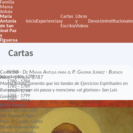
Familia
Mama
Antula
María
Cartas
Libros
Antonia
Inicio
Experiencias
y
y
Devoción
Institucionale
de San
Escritos
Videos
José Paz
y
Figueroa
Cartas
Carta 50 - De Mama Antula para el P. Gaspar Juárez - Buenos
Filtros
Introducción
1778
Aires - 19/nov/1787
1780 - 1784
Mama Antula comenta que las tandas de Ejercicios Espirituales en
1785 - 1789
Buenos Aires son sin pausa y menciona «al glorioso» San Luis
1790 - 1794
1795 - 1799
Gonzaga.
1800 - 1816
Ficha Técnica
Fecha: 19/nov/1787
De: Mama Antula
Para: P. Gaspar Juárez
Desde: Buenos Aires
Idioma: Castellano