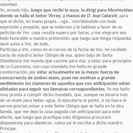
voluntad.
Yo, amado hijo,
luego que recibí la suya, la dirigí para Montevideo
donde se halla el Señor Virrey, a manos de
D. José Calaceti
, para
que el dicho, en mano propia… ega… escribiéndole con toda
expresión y empeño, que se enterase y le hablase a favor de su
petición de Vm. cuya resulta espero por horas, y me alegrare sea
todo favorable a nuestra pretensión, que luego que tenga respuesta
daré aviso a Vm. de todo.
Participo a Vm. cómo en el correo de la fecha de Vm. he recibido
carta de nuestro Señor Obispo de ésa, quien bajo de Santa
Obediencia me manda que camine para ésa, a estar para principios
de la Cuaresma, con cuyo mandato me hallo en grande
consternación, por
estar actualmente en la mayor fuerza de
concurrencia de ambos sexos, pues me motivan a grande
sentimiento los clamores de aquellos que con anticipación están
alistados para seguir sus Semanas correspondientes
. Yo me hallo
muy pronta a cumplir dicho mandato, que, aunque no llevara más
de un mate para beber agua, lo ejecutaría al punto, si no fuera el
serme preciso avisar a este Señor Obispo que se halla en la otra
banda, que me dejó la casa pagada con anticipación para este
efecto, que luego que practique esta diligencia procuraré
disponerme para obedecer, como así le escribo a dicho nuestro
Príncipe.