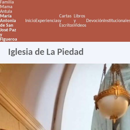
Familia
Mama
Antula
María
Cartas
Libros
Antonia
Inicio
Experiencias
y
y
Devoción
Institucionale
de San
Escritos
Videos
José Paz
y
Figueroa
Iglesia de La Piedad