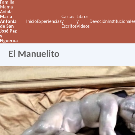
Familia
Mama
Antula
María
Cartas
Libros
Antonia
Inicio
Experiencias
y
y
Devoción
Institucionale
de San
Escritos
Videos
José Paz
y
Figueroa
El Manuelito